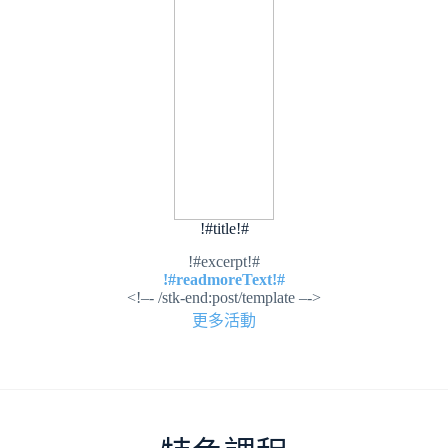
!#title!#
!#excerpt!#
!#readmoreText!#
<!–- /stk-end:post/template –->
更多活動