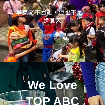
學英文不困難，但也不是一
步登天
探索英語世界
We Love
TOP ABC