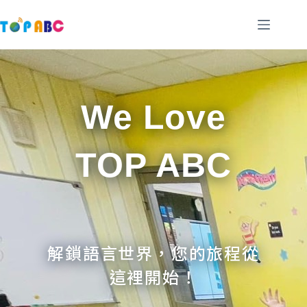
跳
至
主
要
內
容
We Love
TOP ABC
解鎖語言世界，您的旅程從
這裡開始！