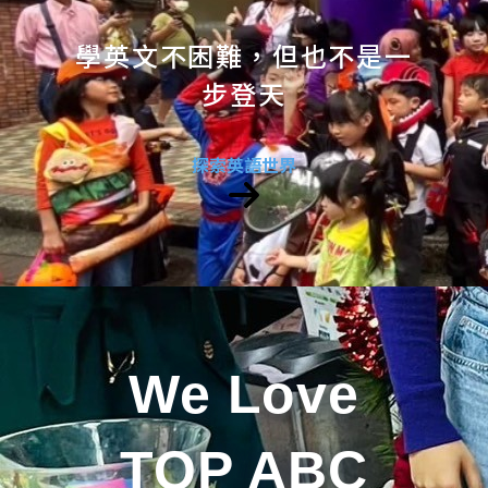
學英文不困難，但也不是一
步登天
探索英語世界
We Love
TOP ABC