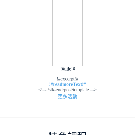
!#title!#
!#excerpt!#
!#readmoreText!#
<!–- /stk-end:post/template –->
更多活動