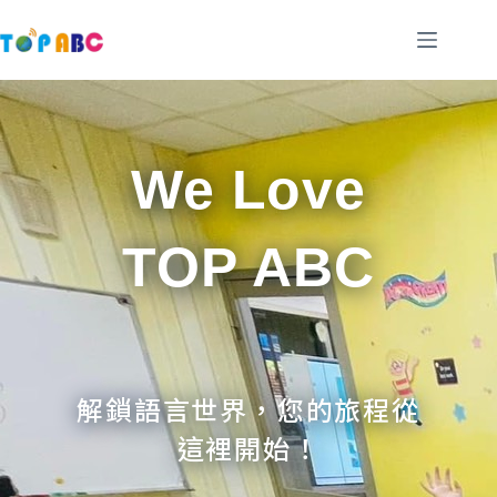
跳
至
主
要
內
容
We Love
TOP ABC
解鎖語言世界，您的旅程從
這裡開始！