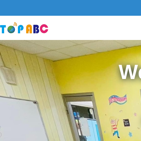
跳
至
主
要
內
容
W