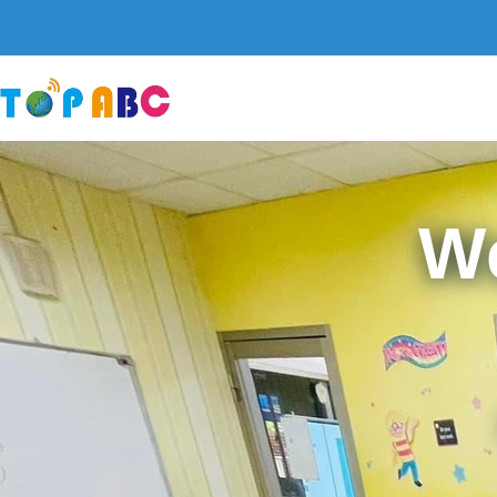
跳
至
主
要
內
容
W