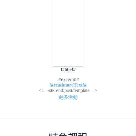
!#title!#
!#excerpt!#
!#readmoreText!#
<!–- /stk-end:post/template –->
更多活動