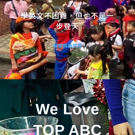
學英文不困難，但也不是一
步登天
探索英語世界
We Love
TOP ABC