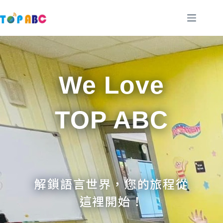
跳
至
主
要
內
容
We Love
TOP ABC
解鎖語言世界，您的旅程從
這裡開始！