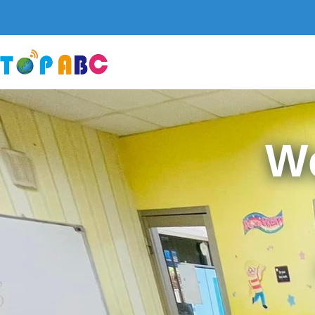
跳
至
主
要
內
容
W