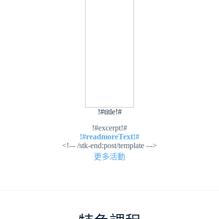
!#title!#
!#excerpt!#
!#readmoreText!#
<!–- /stk-end:post/template –->
更多活動