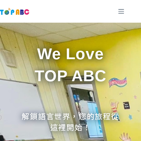
跳
至
主
要
內
容
We Love
TOP ABC
解鎖語言世界，您的旅程從
這裡開始！