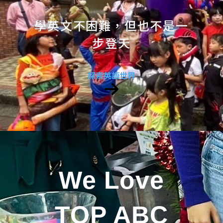
學英文不困難，但也不是一
步登天
探索英語世界
We Love
TOP ABC