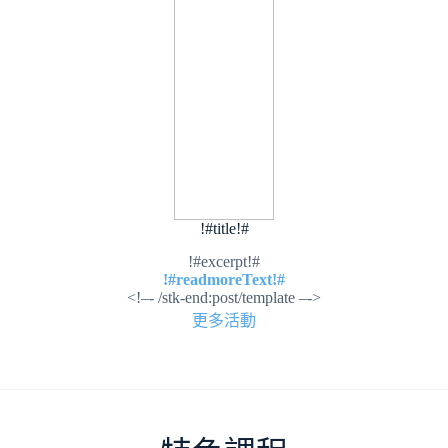
!#title!#
!#excerpt!#
!#readmoreText!#
<!–- /stk-end:post/template –->
更多活動