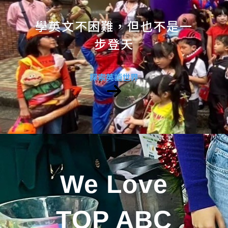
學英文不困難，但也不是一
步登天
探索英語世界
We Love
TOP ABC