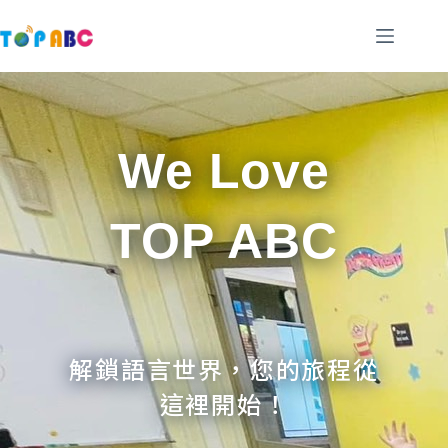
跳
至
主
要
內
容
We Love
TOP ABC
解鎖語言世界，您的旅程從
這裡開始！