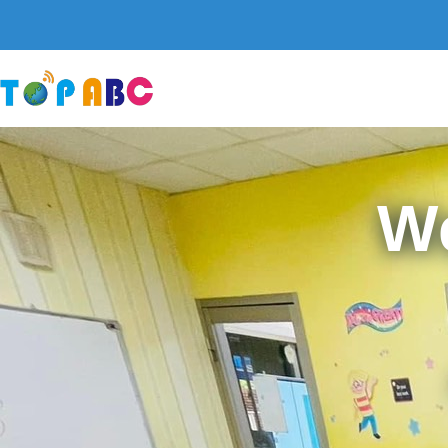
跳
至
主
要
內
容
W