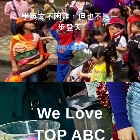
學英文不困難，但也不是一
步登天
探索英語世界
We Love
TOP ABC