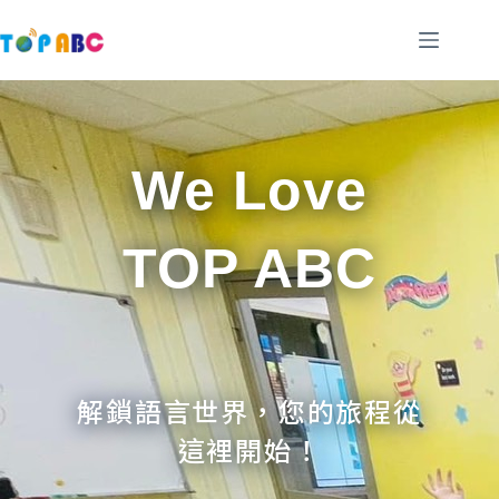
跳
至
主
要
內
容
We Love
TOP ABC
解鎖語言世界，您的旅程從
這裡開始！