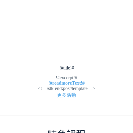
!#title!#
!#excerpt!#
!#readmoreText!#
<!–- /stk-end:post/template –->
更多活動