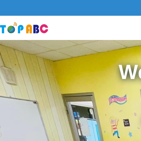
跳
至
主
要
內
容
W