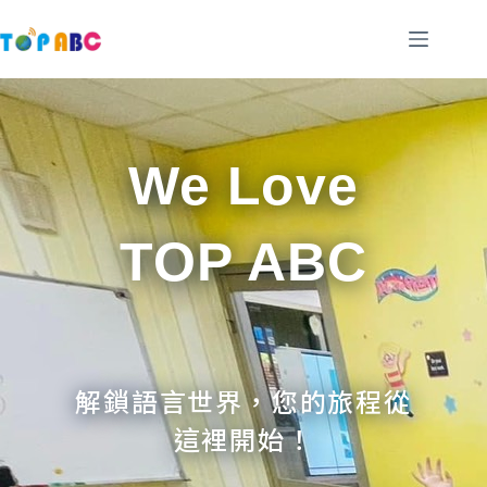
跳
至
主
要
內
容
We Love
TOP ABC
解鎖語言世界，您的旅程從
這裡開始！