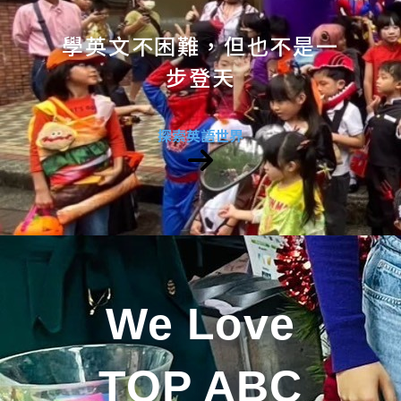
學英文不困難，但也不是一
步登天
探索英語世界
We Love
TOP ABC