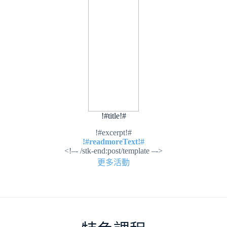
!#title!#
!#excerpt!#
!#readmoreText!#
<!–- /stk-end:post/template –->
更多活動