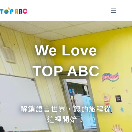
跳
至
主
要
內
容
We Love
TOP ABC
解鎖語言世界，您的旅程從
這裡開始！