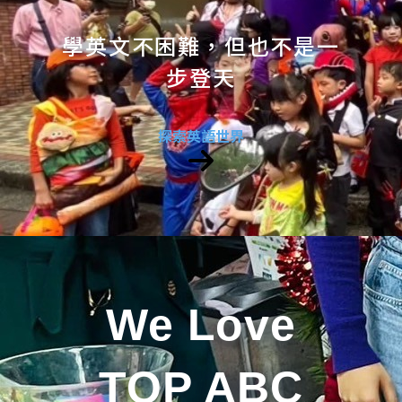
學英文不困難，但也不是一
步登天
探索英語世界
We Love
TOP ABC