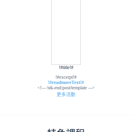
!#title!#
!#excerpt!#
!#readmoreText!#
<!–- /stk-end:post/template –->
更多活動