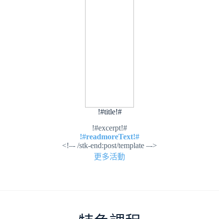
!#title!#
!#excerpt!#
!#readmoreText!#
<!–- /stk-end:post/template –->
更多活動