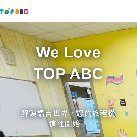
跳
至
主
要
內
容
We Love
TOP ABC
解鎖語言世界，您的旅程從
這裡開始！