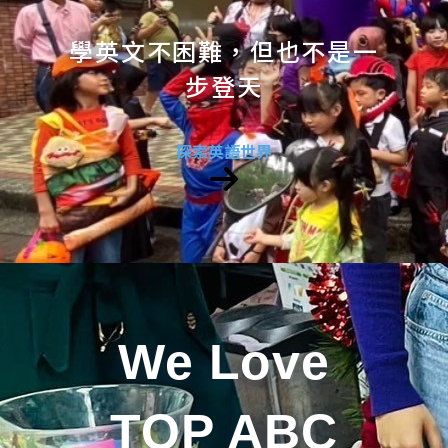
學英文不困難，但也不是一
步登天
探索英語世界
We Love
TOP ABC