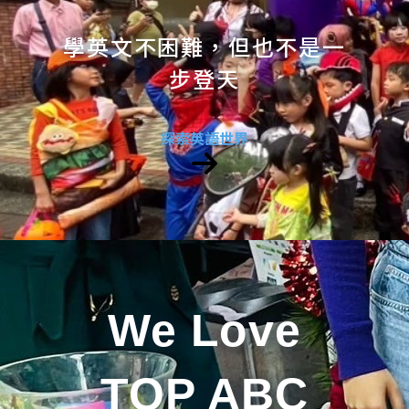
學英文不困難，但也不是一
步登天
探索英語世界
We Love
TOP ABC