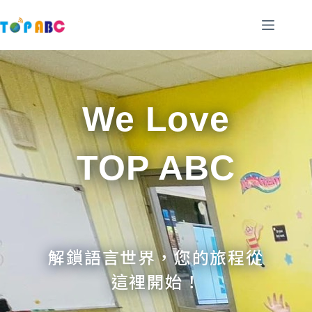
跳
至
主
要
內
容
We Love
TOP ABC
解鎖語言世界，您的旅程從
這裡開始！