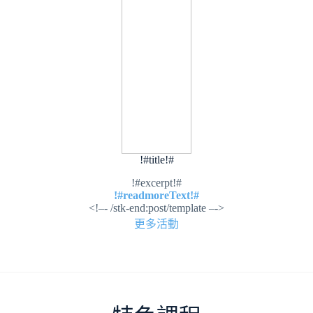
!#title!#
!#excerpt!#
!#readmoreText!#
<!–- /stk-end:post/template –->
更多活動