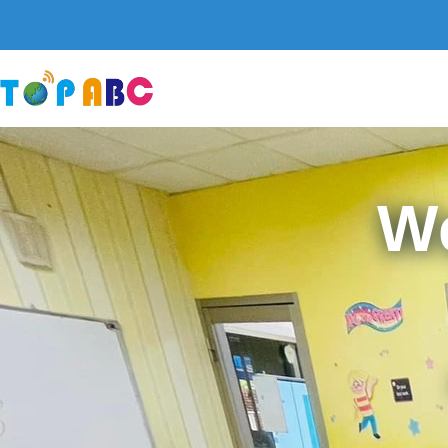
跳
至
主
要
內
容
W