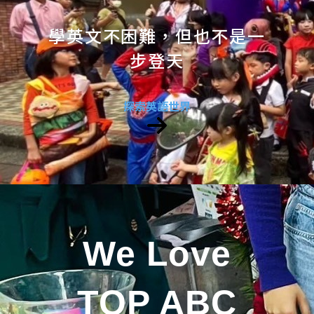
學英文不困難，但也不是一
步登天
探索英語世界
We Love
TOP ABC