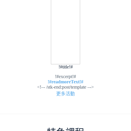
!#title!#
!#excerpt!#
!#readmoreText!#
<!–- /stk-end:post/template –->
更多活動