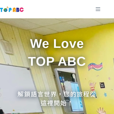
跳
至
主
要
內
容
We Love
TOP ABC
解鎖語言世界，您的旅程從
這裡開始！