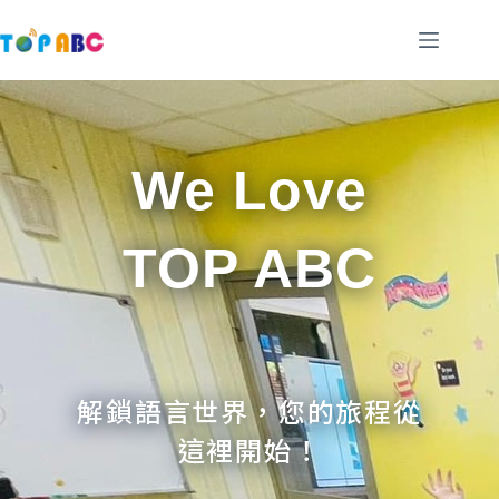
跳
至
主
要
內
容
We Love
TOP ABC
解鎖語言世界，您的旅程從
這裡開始！