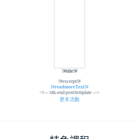
!#title!#
!#excerpt!#
!#readmoreText!#
<!–- /stk-end:post/template –->
更多活動