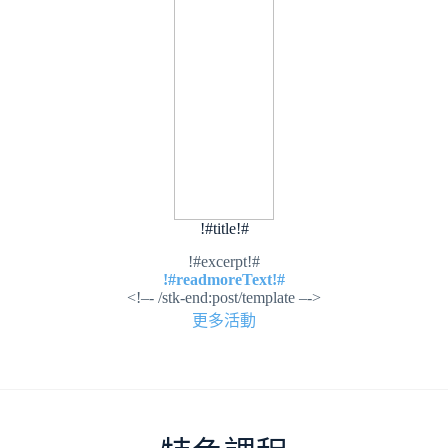
!#title!#
!#excerpt!#
!#readmoreText!#
<!–- /stk-end:post/template –->
更多活動