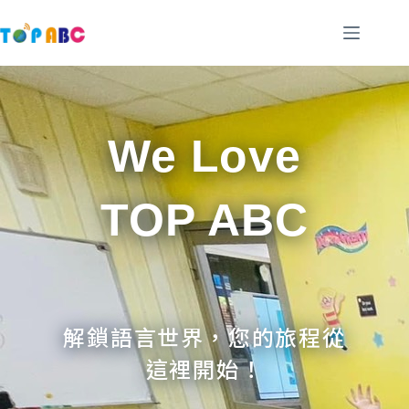
跳
至
主
要
內
容
We Love
TOP ABC
解鎖語言世界，您的旅程從
這裡開始！