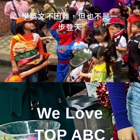
學英文不困難，但也不是一
步登天
探索英語世界
We Love
TOP ABC