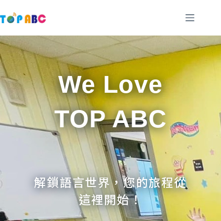
跳
至
主
要
內
容
We Love
TOP ABC
解鎖語言世界，您的旅程從
這裡開始！