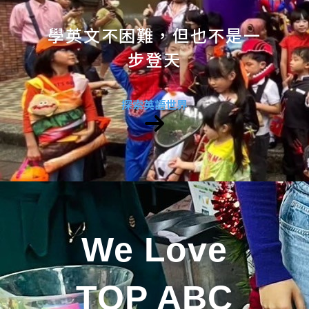
學英文不困難，但也不是一
步登天
探索英語世界
We Love
TOP ABC