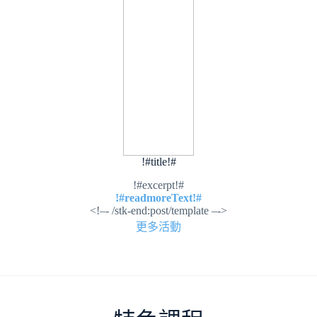
!#title!#
!#excerpt!#
!#readmoreText!#
<!–- /stk-end:post/template –->
更多活動