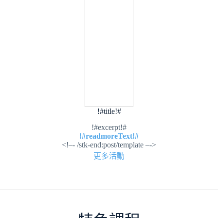
!#title!#
!#excerpt!#
!#readmoreText!#
<!–- /stk-end:post/template –->
更多活動