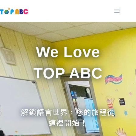
跳
至
主
要
內
容
We Love
TOP ABC
解鎖語言世界，您的旅程從
這裡開始！