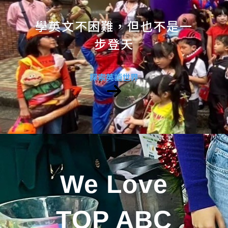
學英文不困難，但也不是一
步登天
探索英語世界
We Love
TOP ABC