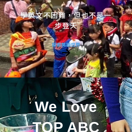
學英文不困難，但也不是一
步登天
探索英語世界
We Love
TOP ABC