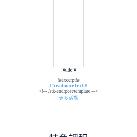
!#title!#
!#excerpt!#
!#readmoreText!#
<!–- /stk-end:post/template –->
更多活動