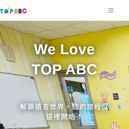
跳
至
主
要
內
容
We Love
TOP ABC
解鎖語言世界，您的旅程從
這裡開始！