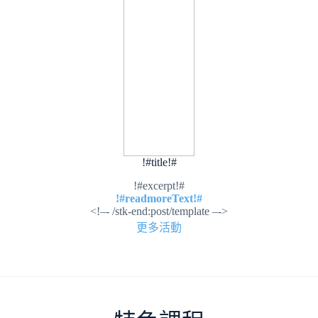
!#title!#
!#excerpt!#
!#readmoreText!#
<!–- /stk-end:post/template –->
更多活動