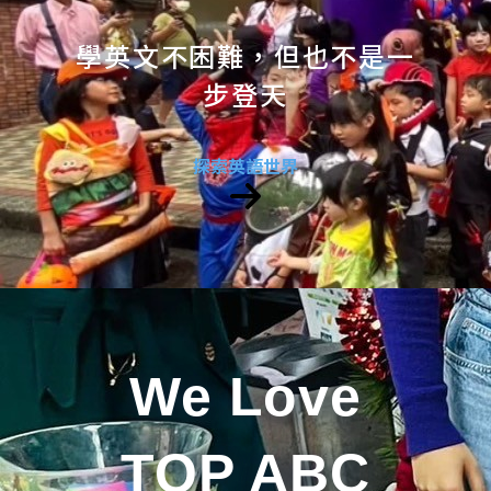
學英文不困難，但也不是一
步登天
探索英語世界
We Love
TOP ABC