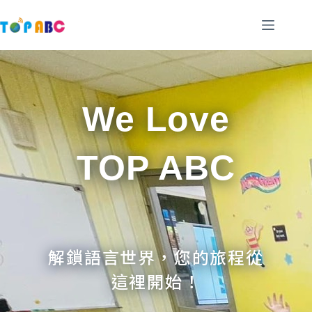
跳
至
主
要
內
容
We Love
TOP ABC
解鎖語言世界，您的旅程從
這裡開始！