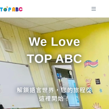
跳
至
主
要
內
容
We Love
TOP ABC
解鎖語言世界，您的旅程從
這裡開始！