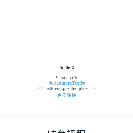
!#title!#
!#excerpt!#
!#readmoreText!#
<!–- /stk-end:post/template –->
更多活動