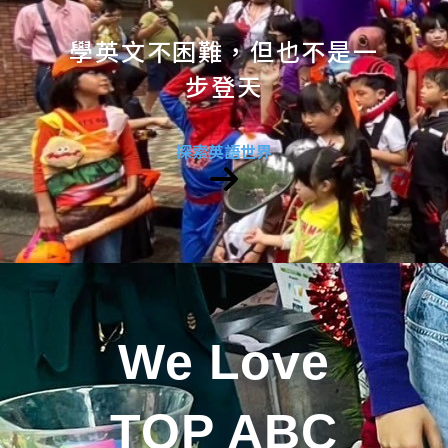
學英文不困難，但也不是一
步登天
探索英語世界
We Love
TOP ABC