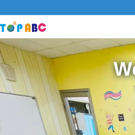
跳
至
主
要
內
容
W