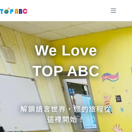
跳
至
主
要
內
容
We Love
TOP ABC
解鎖語言世界，您的旅程從
這裡開始！