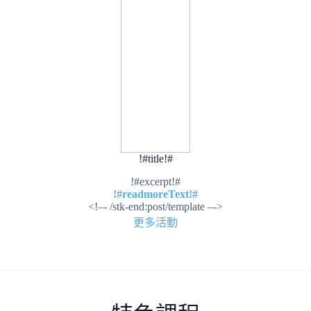
!#title!#
!#excerpt!#
!#readmoreText!#
<!–- /stk-end:post/template –->
更多活動