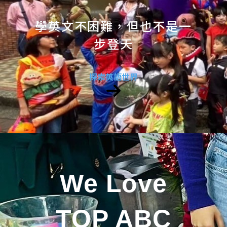
學英文不困難，但也不是一
步登天
探索英語世界
We Love
TOP ABC